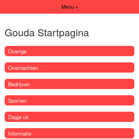
Menu +
Gouda Startpagina
Overige
Overnachten
Bedrijven
Sporten
Dagje uit
Informatie